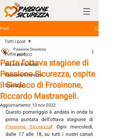
Post
Tutti i post
Passione Sicurezza
Tutti i post
9 nov 2022
Parte l'ottava stagione di
Sicuro è Più Bello
Passione Sicurezza, ospite
Passione Sicurezza
il Sindaco di Frosinone,
Sicurezza
Riccardo Mastrangeli.
Aggiornamento:
10 nov 2022
Questo pomeriggio è andata in onda la 
prima puntata dell'ottava stagione di 
Passione Sicurezza
! Ogni mercoledì, 
dalle 17 alle 18, su tutti i nostri canali 