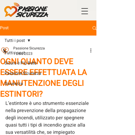
Post
Tutti i post
Passione Sicurezza
Tutti i post
11 dic 2023
OGNI QUANTO DEVE
Sicuro è Più Bello
ESSERE EFFETTUATA LA
Passione Sicurezza
MANUTENZIONE DEGLI
Sicurezza
ESTINTORI?
L’estintore è uno strumento essenziale 
nella prevenzione della propagazione 
degli incendi, utilizzato per spegnere 
quasi tutti i tipi di incendio grazie alla 
sua versatilità che, se impiegato 