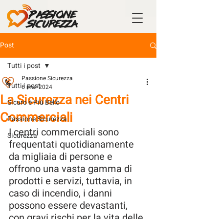
Post
Tutti i post
Passione Sicurezza
Tutti i post
6 mar 2024
La Sicurezza nei Centri
Sicuro è Più Bello
Commerciali
Passione Sicurezza
I centri commerciali sono 
Sicurezza
frequentati quotidianamente 
da migliaia di persone e 
offrono una vasta gamma di 
prodotti e servizi, tuttavia, in 
caso di incendio, i danni 
possono essere devastanti, 
con gravi rischi per la vita delle 