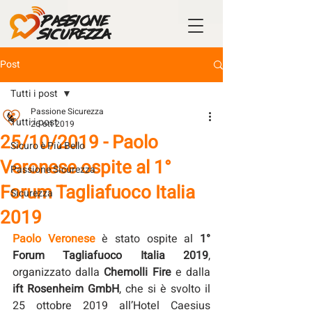
Post
Tutti i post
Passione Sicurezza
Tutti i post
26 ott 2019
25/10/2019 - Paolo
Sicuro è Più Bello
Veronese ospite al 1°
Passione Sicurezza
Forum Tagliafuoco Italia
Sicurezza
2019
Paolo Veronese
 è stato ospite al 
1° 
Forum Tagliafuoco Italia 2019
, 
organizzato dalla 
Chemolli Fire
 e dalla 
ift Rosenheim GmbH
, che si è svolto il 
25 ottobre 2019 all’Hotel Caesius 