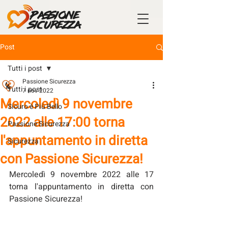
Post
Tutti i post
Passione Sicurezza
Tutti i post
7 nov 2022
Mercoledì 9 novembre
Sicuro è Più Bello
2022 alle 17:00 torna
Passione Sicurezza
l'appuntamento in diretta
Sicurezza
con Passione Sicurezza!
Mercoledì 9 novembre 2022 alle 17 
torna l'appuntamento in diretta con 
Passione Sicurezza!