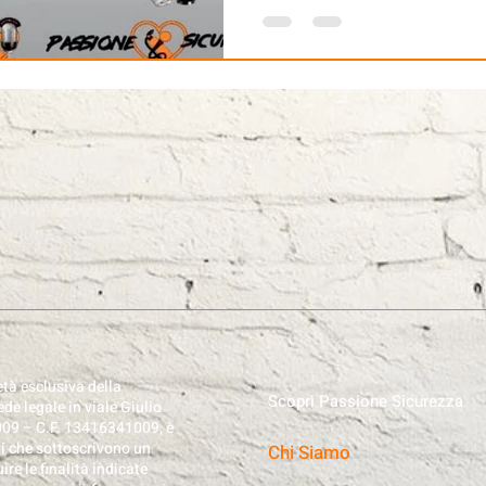
tà esclusiva della
Scopri Passione Sicurezza
de legale in viale Giulio
009 – C.F. 13416341009, è
ti che sottoscrivono un
Chi Siamo
e le finalità indicate