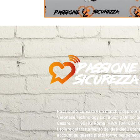
Passione Sicurezza è un marchio di proprie
Veronese Technology s.r.l a Socio Unico. Se
Cesare, 71 - 00192 Roma. P.IVA 13416341
titolare del trattamento dei dati degli uten
account su questa piattaforma per perseguir