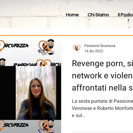
Home
Chi Siamo
Il Podc
Passione Sicurezza
14 dic 2022
Revenge porn, si
network e violen
affrontati nella 
La sesta puntata di Passione
Veronese e Roberto Monforte 
e sul...